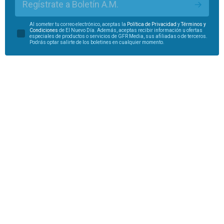
Regístrate a Boletín A.M.
Al someter tu correo electrónico, aceptas la
Política de Privacidad
y
Términos y
Condiciones
de El Nuevo Día. Además, aceptas recibir información u ofertas
especiales de productos o servicios de GFR Media, sus afiliadas o de terceros.
Podrás optar salirte de los boletines en cualquier momento.