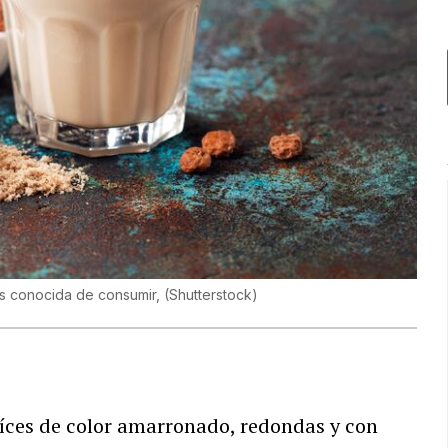
más conocida de consumir,
(
Shutterstock
)
aíces de color amarronado, redondas y con