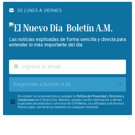
DE LUNES A VIERNES
Boletín A.M.
Las noticias explicadas de forma sencilla y directa para
entender lo más importante del día.
Regístrate a Boletín A.M.
Al someter tu correo electrónico, aceptas la
Política de Privacidad
y
Términos y
Condiciones
de El Nuevo Día. Además, aceptas recibir información u ofertas
especiales de productos o servicios de GFR Media, sus afiliadas o de terceros.
Podrás optar salirte de los boletines en cualquier momento.