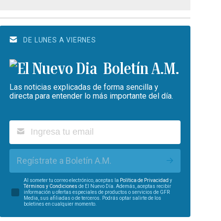
DE LUNES A VIERNES
Boletín A.M.
Las noticias explicadas de forma sencilla y
directa para entender lo más importante del día.
Regístrate a Boletín A.M.
Al someter tu correo electrónico, aceptas la
Política de Privacidad
y
Términos y Condiciones
de El Nuevo Día. Además, aceptas recibir
información u ofertas especiales de productos o servicios de GFR
Media, sus afiliadas o de terceros. Podrás optar salirte de los
boletines en cualquier momento.