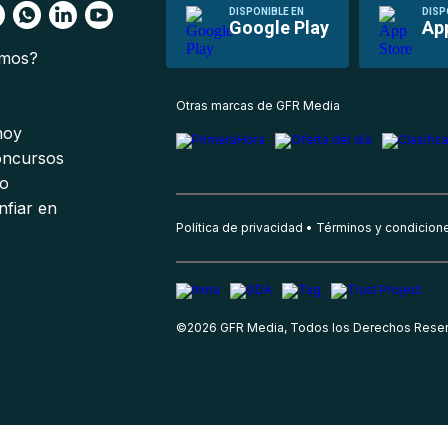
DISPONIBLE EN
DISP
Google Play
Ap
omos?
s
Otras marcas de GFR Media
 hoy
oncursos
io
nfiar en
Política de privacidad
Términos y condicion
©
2026
GFR Media, Todos los Derechos Rese