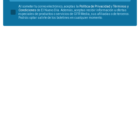
Al someter tu correo electrónico, aceptas la
Política de Privacidad
y
Términos y
Condiciones
de El Nuevo Día. Además, aceptas recibir información u ofertas
especiales de productos o servicios de GFR Media, sus afiliadas o de terceros.
Podrás optar salirte de los boletines en cualquier momento.