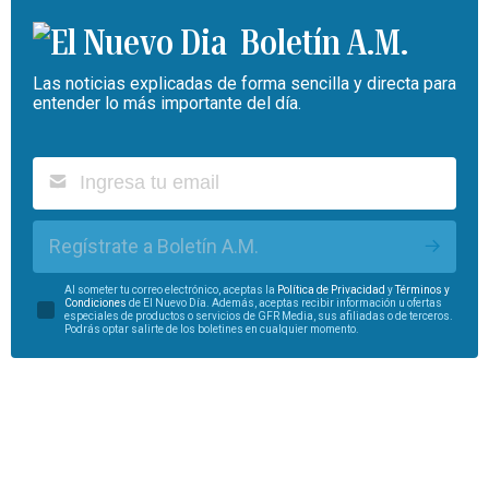
Boletín A.M.
Las noticias explicadas de forma sencilla y directa para
entender lo más importante del día.
Regístrate a Boletín A.M.
Al someter tu correo electrónico, aceptas la
Política de Privacidad
y
Términos y
Condiciones
de El Nuevo Día. Además, aceptas recibir información u ofertas
especiales de productos o servicios de GFR Media, sus afiliadas o de terceros.
Podrás optar salirte de los boletines en cualquier momento.