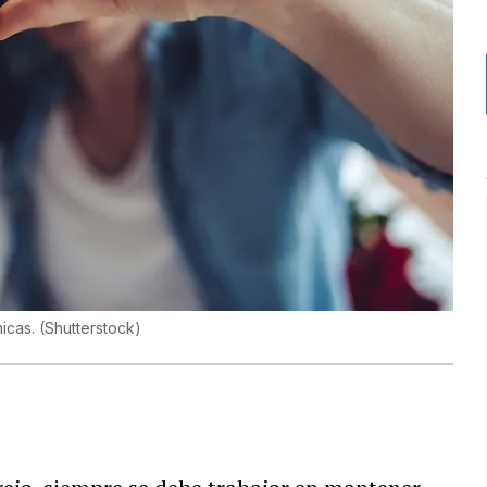
micas.
(
Shutterstock
)