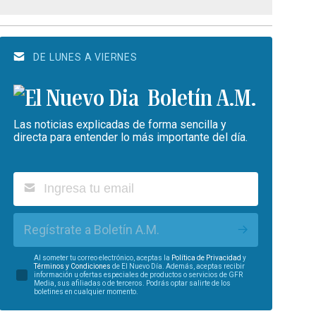
DE LUNES A VIERNES
Boletín A.M.
Las noticias explicadas de forma sencilla y
directa para entender lo más importante del día.
Regístrate a Boletín A.M.
Al someter tu correo electrónico, aceptas la
Política de Privacidad
y
Términos y Condiciones
de El Nuevo Día. Además, aceptas recibir
información u ofertas especiales de productos o servicios de GFR
Media, sus afiliadas o de terceros. Podrás optar salirte de los
boletines en cualquier momento.