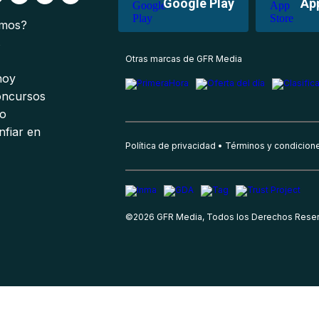
Google Play
Ap
omos?
s
Otras marcas de GFR Media
 hoy
oncursos
io
nfiar en
Política de privacidad
Términos y condicion
©
2026
GFR Media, Todos los Derechos Rese