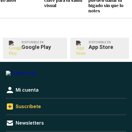
40 años
clave para tu salud
pueden dañar tu
visual
hígado sin que lo
notes
DISPONIBLE EN
DISPONIBLE EN
Google Play
App Store
Mi cuenta
Suscríbete
Newsletters