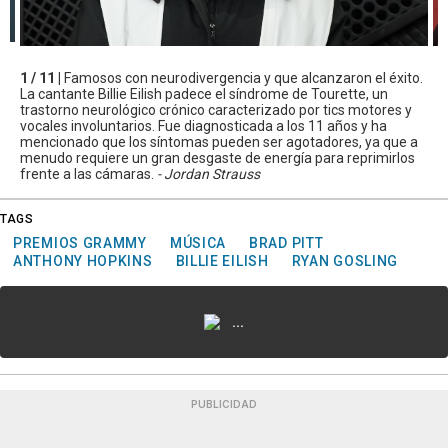
1 / 11 |
Famosos con neurodivergencia y que alcanzaron el éxito.
La cantante Billie Eilish padece el síndrome de Tourette, un
trastorno neurológico crónico caracterizado por tics motores y
vocales involuntarios. Fue diagnosticada a los 11 años y ha
mencionado que los síntomas pueden ser agotadores, ya que a
menudo requiere un gran desgaste de energía para reprimirlos
frente a las cámaras.
- Jordan Strauss
TAGS
PREMIOS GRAMMY
MÚSICA
BRAD PITT
ANTHONY HOPKINS
BILLIE EILISH
RYAN GOSLING
...
PUBLICIDAD