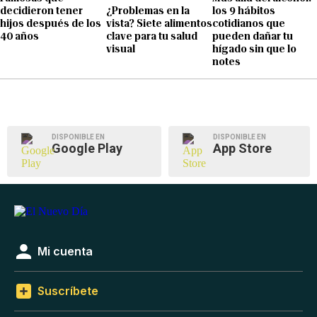
decidieron tener
¿Problemas en la
los 9 hábitos
hijos después de los
vista? Siete alimentos
cotidianos que
40 años
clave para tu salud
pueden dañar tu
visual
hígado sin que lo
notes
DISPONIBLE EN
DISPONIBLE EN
Google Play
App Store
Mi cuenta
Suscríbete