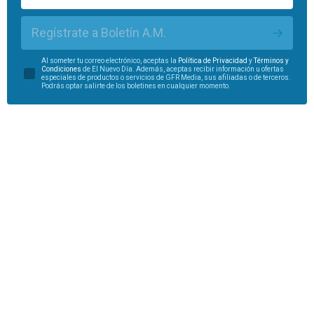
Regístrate a Boletín A.M.
Al someter tu correo electrónico, aceptas la
Política de Privacidad
y
Términos y
Condiciones
de El Nuevo Día. Además, aceptas recibir información u ofertas
especiales de productos o servicios de GFR Media, sus afiliadas o de terceros.
Podrás optar salirte de los boletines en cualquier momento.