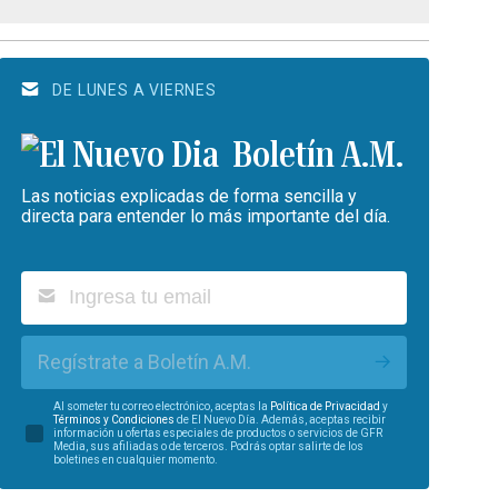
DE LUNES A VIERNES
Boletín A.M.
Las noticias explicadas de forma sencilla y
directa para entender lo más importante del día.
Regístrate a Boletín A.M.
Al someter tu correo electrónico, aceptas la
Política de Privacidad
y
Términos y Condiciones
de El Nuevo Día. Además, aceptas recibir
información u ofertas especiales de productos o servicios de GFR
Media, sus afiliadas o de terceros. Podrás optar salirte de los
boletines en cualquier momento.