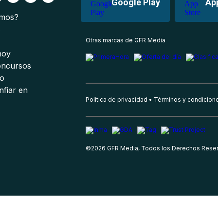
Google Play
Ap
omos?
s
Otras marcas de GFR Media
 hoy
oncursos
io
nfiar en
Política de privacidad
Términos y condicion
©
2026
GFR Media, Todos los Derechos Rese