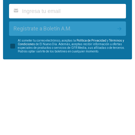
Regístrate a Boletín A.M.
Al someter tu correo electrónico, aceptas la
Política de Privacidad
y
Términos y
Condiciones
de El Nuevo Día. Además, aceptas recibir información u ofertas
especiales de productos o servicios de GFR Media, sus afiliadas o de terceros.
Podrás optar salirte de los boletines en cualquier momento.