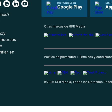
DISPONIBLE EN
DISP
Google Play
Ap
omos?
s
Otras marcas de GFR Media
 hoy
oncursos
io
nfiar en
Política de privacidad
Términos y condicion
©
2026
GFR Media, Todos los Derechos Rese