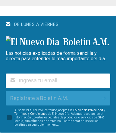
DE LUNES A VIERNES
Boletín A.M.
Las noticias explicadas de forma sencilla y
directa para entender lo más importante del día.
Regístrate a Boletín A.M.
Al someter tu correo electrónico, aceptas la
Política de Privacidad
y
Términos y Condiciones
de El Nuevo Día. Además, aceptas recibir
información u ofertas especiales de productos o servicios de GFR
Media, sus afiliadas o de terceros. Podrás optar salirte de los
boletines en cualquier momento.