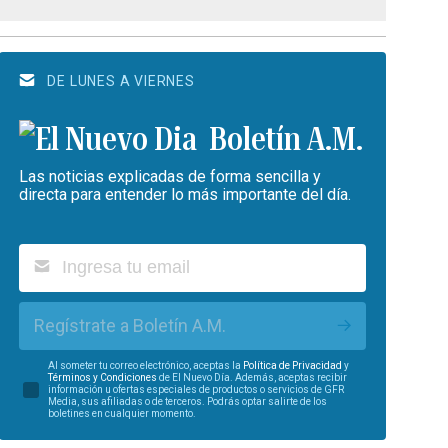
DE LUNES A VIERNES
Boletín A.M.
Las noticias explicadas de forma sencilla y
directa para entender lo más importante del día.
Regístrate a Boletín A.M.
Al someter tu correo electrónico, aceptas la
Política de Privacidad
y
Términos y Condiciones
de El Nuevo Día. Además, aceptas recibir
información u ofertas especiales de productos o servicios de GFR
Media, sus afiliadas o de terceros. Podrás optar salirte de los
boletines en cualquier momento.