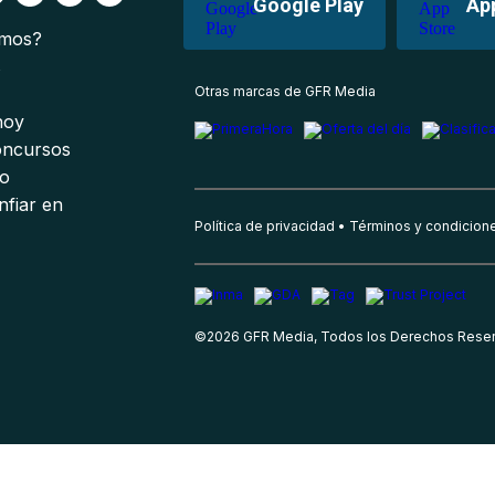
Google Play
Ap
omos?
s
Otras marcas de GFR Media
 hoy
oncursos
io
nfiar en
Política de privacidad
Términos y condicion
©
2026
GFR Media, Todos los Derechos Rese