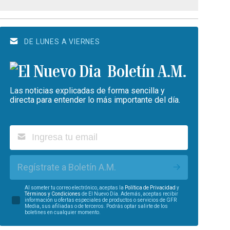
DE LUNES A VIERNES
Boletín A.M.
Las noticias explicadas de forma sencilla y
directa para entender lo más importante del día.
Regístrate a Boletín A.M.
Al someter tu correo electrónico, aceptas la
Política de Privacidad
y
Términos y Condiciones
de El Nuevo Día. Además, aceptas recibir
información u ofertas especiales de productos o servicios de GFR
Media, sus afiliadas o de terceros. Podrás optar salirte de los
boletines en cualquier momento.