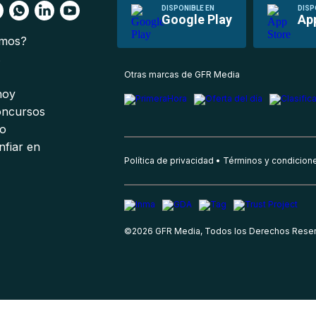
DISPONIBLE EN
DISP
Google Play
Ap
omos?
s
Otras marcas de GFR Media
 hoy
oncursos
io
nfiar en
Política de privacidad
Términos y condicion
©
2026
GFR Media, Todos los Derechos Rese