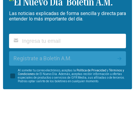
Boletín A.M.
Las noticias explicadas de forma sencilla y directa para
entender lo más importante del día.
Regístrate a Boletín A.M.
Al someter tu correo electrónico, aceptas la
Política de Privacidad
y
Términos y
Condiciones
de El Nuevo Día. Además, aceptas recibir información u ofertas
especiales de productos o servicios de GFR Media, sus afiliadas o de terceros.
Podrás optar salirte de los boletines en cualquier momento.