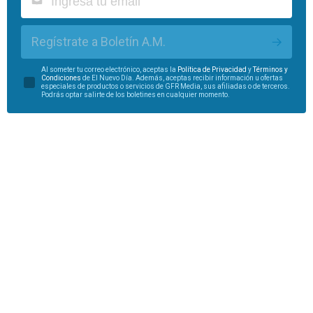
Regístrate a Boletín A.M.
Al someter tu correo electrónico, aceptas la
Política de Privacidad
y
Términos y
Condiciones
de El Nuevo Día. Además, aceptas recibir información u ofertas
especiales de productos o servicios de GFR Media, sus afiliadas o de terceros.
Podrás optar salirte de los boletines en cualquier momento.