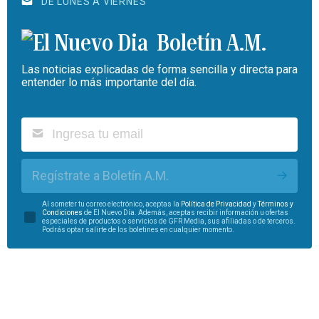
DE LUNES A VIERNES
Boletín A.M.
Las noticias explicadas de forma sencilla y directa para
entender lo más importante del día.
Regístrate a Boletín A.M.
Al someter tu correo electrónico, aceptas la
Política de Privacidad
y
Términos y
Condiciones
de El Nuevo Día. Además, aceptas recibir información u ofertas
especiales de productos o servicios de GFR Media, sus afiliadas o de terceros.
Podrás optar salirte de los boletines en cualquier momento.