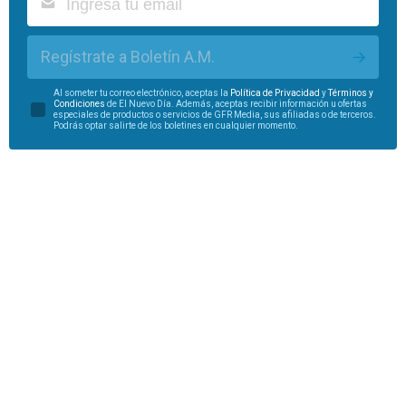
Regístrate a Boletín A.M.
Al someter tu correo electrónico, aceptas la
Política de Privacidad
y
Términos y
Condiciones
de El Nuevo Día. Además, aceptas recibir información u ofertas
especiales de productos o servicios de GFR Media, sus afiliadas o de terceros.
Podrás optar salirte de los boletines en cualquier momento.