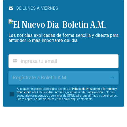
DE LUNES A VIERNES
Boletín A.M.
Las noticias explicadas de forma sencilla y directa para
entender lo más importante del día.
Regístrate a Boletín A.M.
Al someter tu correo electrónico, aceptas la
Política de Privacidad
y
Términos y
Condiciones
de El Nuevo Día. Además, aceptas recibir información u ofertas
especiales de productos o servicios de GFR Media, sus afiliadas o de terceros.
Podrás optar salirte de los boletines en cualquier momento.