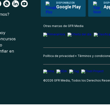
DISPONIBLE EN
DISP
Google Play
Ap
omos?
s
Otras marcas de GFR Media
 hoy
oncursos
io
nfiar en
Política de privacidad
Términos y condicion
©
2026
GFR Media, Todos los Derechos Rese