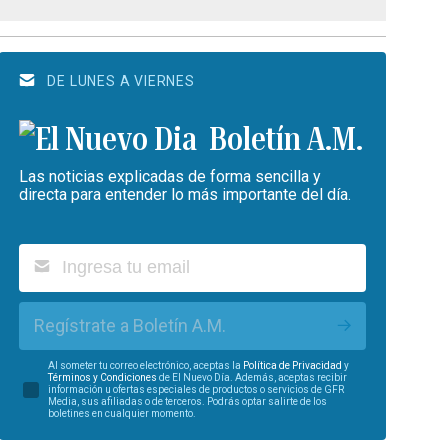
DE LUNES A VIERNES
Boletín A.M.
Las noticias explicadas de forma sencilla y
directa para entender lo más importante del día.
Regístrate a Boletín A.M.
Al someter tu correo electrónico, aceptas la
Política de Privacidad
y
Términos y Condiciones
de El Nuevo Día. Además, aceptas recibir
información u ofertas especiales de productos o servicios de GFR
Media, sus afiliadas o de terceros. Podrás optar salirte de los
boletines en cualquier momento.