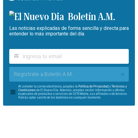
Boletín A.M.
Las noticias explicadas de forma sencilla y directa para
entender lo más importante del día.
Regístrate a Boletín A.M.
Al someter tu correo electrónico, aceptas la
Política de Privacidad
y
Términos y
Condiciones
de El Nuevo Día. Además, aceptas recibir información u ofertas
especiales de productos o servicios de GFR Media, sus afiliadas o de terceros.
Podrás optar salirte de los boletines en cualquier momento.