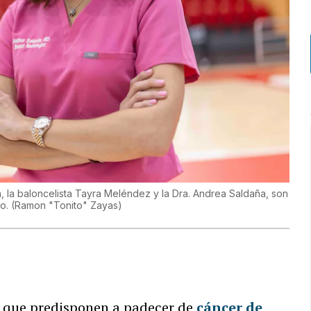
a, la baloncelista Tayra Meléndez y la Dra. Andrea Saldaña, son
no.
(
Ramon "Tonito" Zayas
)
o que predisponen a padecer de
cáncer de