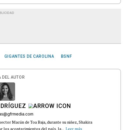
BLICIDAD
GIGANTES DE CAROLINA
BSNF
 DEL AUTOR
ODRÍGUEZ
gas@gfrmedia.com
sector Macún de Toa Baja, durante su niñez, Shakira
 los acontecimientos del país, la...
Leer más