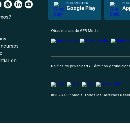
DISPONIBLE EN
DISP
Google Play
Ap
omos?
s
Otras marcas de GFR Media
 hoy
oncursos
io
nfiar en
Política de privacidad
Términos y condicion
©
2026
GFR Media, Todos los Derechos Rese