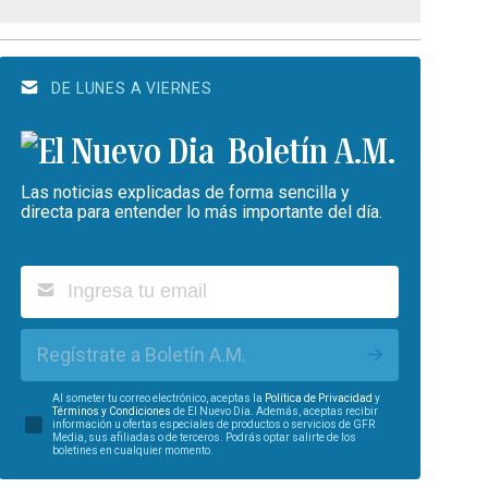
DE LUNES A VIERNES
Boletín A.M.
Las noticias explicadas de forma sencilla y
directa para entender lo más importante del día.
Regístrate a Boletín A.M.
Al someter tu correo electrónico, aceptas la
Política de Privacidad
y
Términos y Condiciones
de El Nuevo Día. Además, aceptas recibir
información u ofertas especiales de productos o servicios de GFR
Media, sus afiliadas o de terceros. Podrás optar salirte de los
boletines en cualquier momento.