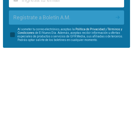
Regístrate a Boletín A.M.
Al someter tu correo electrónico, aceptas la
Política de Privacidad
y
Términos y
Condiciones
de El Nuevo Día. Además, aceptas recibir información u ofertas
especiales de productos o servicios de GFR Media, sus afiliadas o de terceros.
Podrás optar salirte de los boletines en cualquier momento.