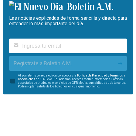
Boletín A.M.
Las noticias explicadas de forma sencilla y directa para
entender lo más importante del día.
Regístrate a Boletín A.M.
Al someter tu correo electrónico, aceptas la
Política de Privacidad
y
Términos y
Condiciones
de El Nuevo Día. Además, aceptas recibir información u ofertas
especiales de productos o servicios de GFR Media, sus afiliadas o de terceros.
Podrás optar salirte de los boletines en cualquier momento.