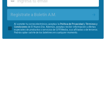
Regístrate a Boletín A.M.
Al someter tu correo electrónico, aceptas la
Política de Privacidad
y
Términos y
Condiciones
de El Nuevo Día. Además, aceptas recibir información u ofertas
especiales de productos o servicios de GFR Media, sus afiliadas o de terceros.
Podrás optar salirte de los boletines en cualquier momento.