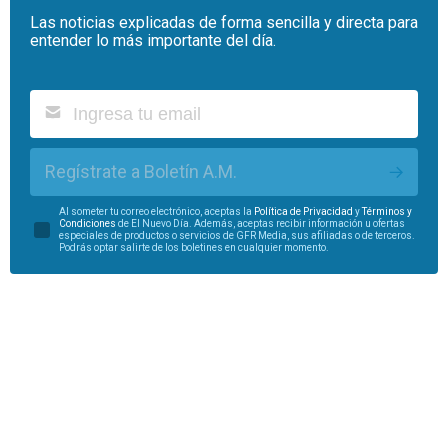
Las noticias explicadas de forma sencilla y directa para
entender lo más importante del día.
Regístrate a Boletín A.M.
Al someter tu correo electrónico, aceptas la
Política de Privacidad
y
Términos y
Condiciones
de El Nuevo Día. Además, aceptas recibir información u ofertas
especiales de productos o servicios de GFR Media, sus afiliadas o de terceros.
Podrás optar salirte de los boletines en cualquier momento.