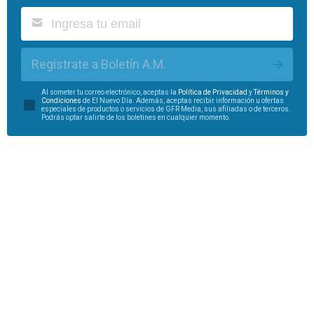
Regístrate a Boletín A.M.
Al someter tu correo electrónico, aceptas la
Política de Privacidad
y
Términos y
Condiciones
de El Nuevo Día. Además, aceptas recibir información u ofertas
especiales de productos o servicios de GFR Media, sus afiliadas o de terceros.
Podrás optar salirte de los boletines en cualquier momento.