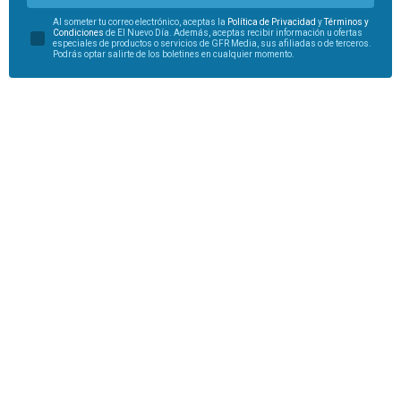
Al someter tu correo electrónico, aceptas la
Política de Privacidad
y
Términos y
Condiciones
de El Nuevo Día. Además, aceptas recibir información u ofertas
especiales de productos o servicios de GFR Media, sus afiliadas o de terceros.
Podrás optar salirte de los boletines en cualquier momento.