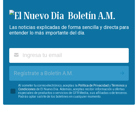
Boletín A.M.
Las noticias explicadas de forma sencilla y directa para
entender lo más importante del día.
Regístrate a Boletín A.M.
Al someter tu correo electrónico, aceptas la
Política de Privacidad
y
Términos y
Condiciones
de El Nuevo Día. Además, aceptas recibir información u ofertas
especiales de productos o servicios de GFR Media, sus afiliadas o de terceros.
Podrás optar salirte de los boletines en cualquier momento.