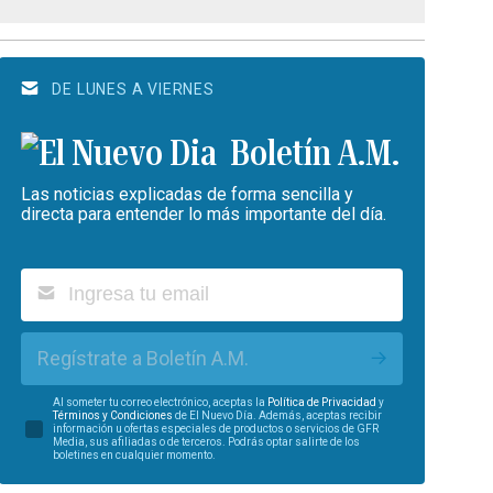
DE LUNES A VIERNES
Boletín A.M.
Las noticias explicadas de forma sencilla y
directa para entender lo más importante del día.
Regístrate a Boletín A.M.
Al someter tu correo electrónico, aceptas la
Política de Privacidad
y
Términos y Condiciones
de El Nuevo Día. Además, aceptas recibir
información u ofertas especiales de productos o servicios de GFR
Media, sus afiliadas o de terceros. Podrás optar salirte de los
boletines en cualquier momento.