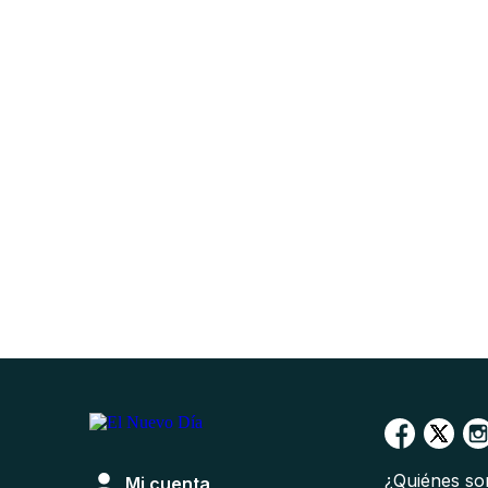
¿Quiénes s
Mi cuenta