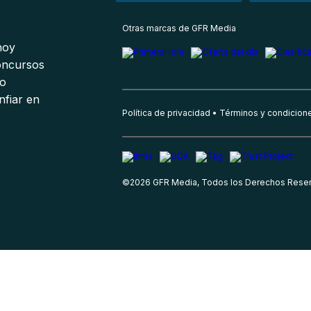
s
Otras marcas de GFR Media
 hoy
oncursos
io
nfiar en
Política de privacidad
Términos y condicion
©
2026
GFR Media, Todos los Derechos Rese