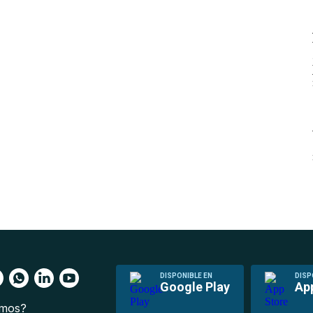
DISPONIBLE EN
DISP
Google Play
Ap
omos?