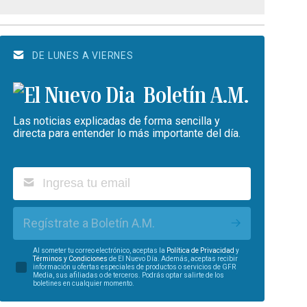
DE LUNES A VIERNES
Boletín A.M.
Las noticias explicadas de forma sencilla y
directa para entender lo más importante del día.
Regístrate a Boletín A.M.
Al someter tu correo electrónico, aceptas la
Política de Privacidad
y
Términos y Condiciones
de El Nuevo Día. Además, aceptas recibir
información u ofertas especiales de productos o servicios de GFR
Media, sus afiliadas o de terceros. Podrás optar salirte de los
boletines en cualquier momento.