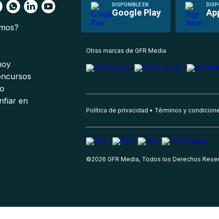
DISPONIBLE EN
DISP
Google Play
Ap
omos?
s
Otras marcas de GFR Media
 hoy
oncursos
io
nfiar en
Política de privacidad
Términos y condicion
©
2026
GFR Media, Todos los Derechos Rese