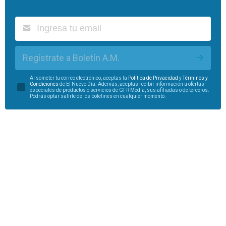
Regístrate a Boletín A.M.
Al someter tu correo electrónico, aceptas la
Política de Privacidad
y
Términos y
Condiciones
de El Nuevo Día. Además, aceptas recibir información u ofertas
especiales de productos o servicios de GFR Media, sus afiliadas o de terceros.
Podrás optar salirte de los boletines en cualquier momento.