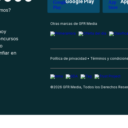
Google Play
Ap
omos?
s
Otras marcas de GFR Media
 hoy
oncursos
io
nfiar en
Política de privacidad
Términos y condicion
©
2026
GFR Media, Todos los Derechos Rese