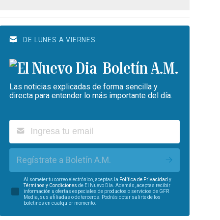
DE LUNES A VIERNES
Boletín A.M.
Las noticias explicadas de forma sencilla y
directa para entender lo más importante del día.
Regístrate a Boletín A.M.
Al someter tu correo electrónico, aceptas la
Política de Privacidad
y
Términos y Condiciones
de El Nuevo Día. Además, aceptas recibir
información u ofertas especiales de productos o servicios de GFR
Media, sus afiliadas o de terceros. Podrás optar salirte de los
boletines en cualquier momento.