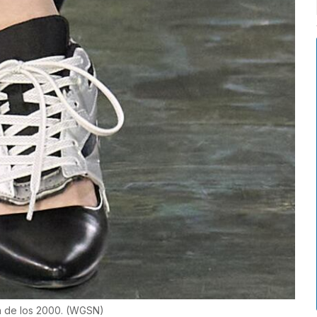
a de los 2000.
(
WGSN
)