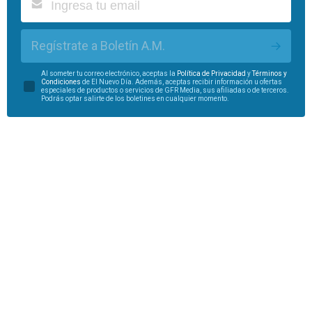
Regístrate a Boletín A.M.
Al someter tu correo electrónico, aceptas la
Política de Privacidad
y
Términos y
Condiciones
de El Nuevo Día. Además, aceptas recibir información u ofertas
especiales de productos o servicios de GFR Media, sus afiliadas o de terceros.
Podrás optar salirte de los boletines en cualquier momento.