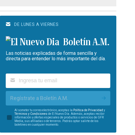
DE LUNES A VIERNES
Boletín A.M.
Las noticias explicadas de forma sencilla y
directa para entender lo más importante del día.
Regístrate a Boletín A.M.
Al someter tu correo electrónico, aceptas la
Política de Privacidad
y
Términos y Condiciones
de El Nuevo Día. Además, aceptas recibir
información u ofertas especiales de productos o servicios de GFR
Media, sus afiliadas o de terceros. Podrás optar salirte de los
boletines en cualquier momento.