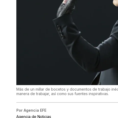
Más de un millar de bocetos y documentos de trabajo inéd
manera de trabajar, así como sus fuentes inspirativas.
Por
Agencia EFE
Agencia de Noticias