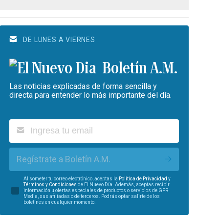
DE LUNES A VIERNES
Boletín A.M.
Las noticias explicadas de forma sencilla y
directa para entender lo más importante del día.
Regístrate a Boletín A.M.
Al someter tu correo electrónico, aceptas la
Política de Privacidad
y
Términos y Condiciones
de El Nuevo Día. Además, aceptas recibir
información u ofertas especiales de productos o servicios de GFR
Media, sus afiliadas o de terceros. Podrás optar salirte de los
boletines en cualquier momento.