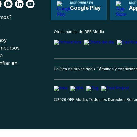
DISPONIBLE EN
DISP
Google Play
Ap
omos?
s
Otras marcas de GFR Media
 hoy
oncursos
io
nfiar en
Política de privacidad
Términos y condicion
©
2026
GFR Media, Todos los Derechos Rese