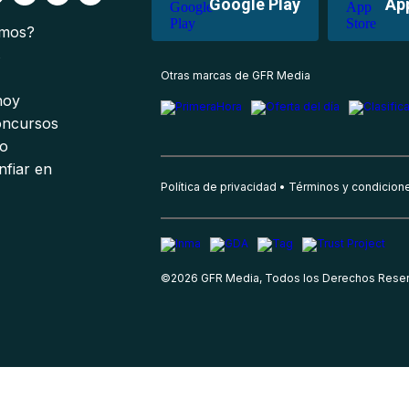
Google Play
Ap
omos?
s
Otras marcas de GFR Media
 hoy
oncursos
io
nfiar en
Política de privacidad
Términos y condicion
©
2026
GFR Media, Todos los Derechos Rese