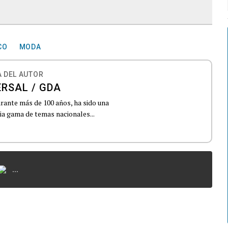
CO
MODA
 DEL AUTOR
ERSAL / GDA
urante más de 100 años, ha sido una
lia gama de temas nacionales...
...