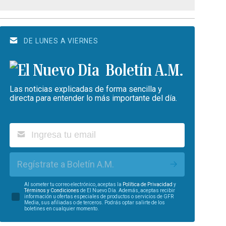
DE LUNES A VIERNES
Boletín A.M.
Las noticias explicadas de forma sencilla y
directa para entender lo más importante del día.
Regístrate a Boletín A.M.
Al someter tu correo electrónico, aceptas la
Política de Privacidad
y
Términos y Condiciones
de El Nuevo Día. Además, aceptas recibir
información u ofertas especiales de productos o servicios de GFR
Media, sus afiliadas o de terceros. Podrás optar salirte de los
boletines en cualquier momento.