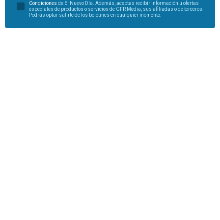
Condiciones
de El Nuevo Día. Además, aceptas recibir información u ofertas
especiales de productos o servicios de GFR Media, sus afiliadas o de terceros.
Podrás optar salirte de los boletines en cualquier momento.