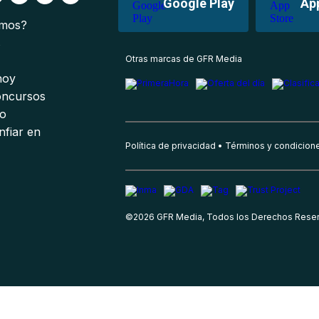
Google Play
Ap
omos?
s
Otras marcas de GFR Media
 hoy
oncursos
io
nfiar en
Política de privacidad
Términos y condicion
©
2026
GFR Media, Todos los Derechos Rese