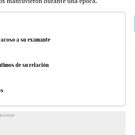
mbos mantuvieron durante una época.
e acoso a su examante
ntimos de su relación
os
BLICIDAD