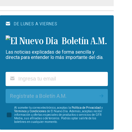
DE LUNES A VIERNES
Boletín A.M.
Las noticias explicadas de forma sencilla y
directa para entender lo más importante del día.
Regístrate a Boletín A.M.
Al someter tu correo electrónico, aceptas la
Política de Privacidad
y
Términos y Condiciones
de El Nuevo Día. Además, aceptas recibir
información u ofertas especiales de productos o servicios de GFR
Media, sus afiliadas o de terceros. Podrás optar salirte de los
boletines en cualquier momento.