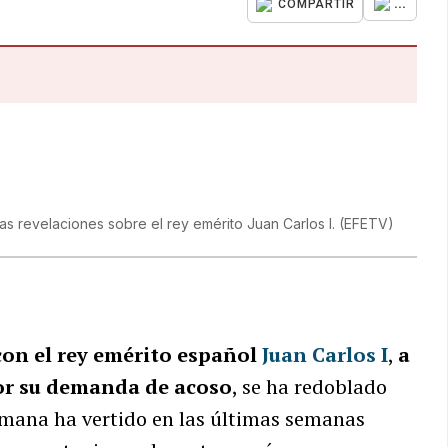
...
COMPARTIR
s revelaciones sobre el rey emérito Juan Carlos I.
(
EFETV
)
on el rey emérito español
Juan Carlos I
,
a
por su demanda de acoso
, se ha redoblado
emana ha vertido en las últimas semanas