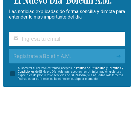
Boletín A.M.
Las noticias explicadas de forma sencilla y directa para
entender lo más importante del día.
Regístrate a Boletín A.M.
Al someter tu correo electrónico, aceptas la
Política de Privacidad
y
Términos y
Condiciones
de El Nuevo Día. Además, aceptas recibir información u ofertas
especiales de productos o servicios de GFR Media, sus afiliadas o de terceros.
Podrás optar salirte de los boletines en cualquier momento.