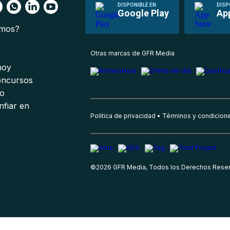
DISPONIBLE EN
DISP
Google Play
Ap
omos?
s
Otras marcas de GFR Media
 hoy
oncursos
io
nfiar en
Política de privacidad
Términos y condicion
©
2026
GFR Media, Todos los Derechos Rese