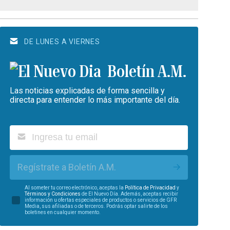
DE LUNES A VIERNES
Boletín A.M.
Las noticias explicadas de forma sencilla y
directa para entender lo más importante del día.
Regístrate a Boletín A.M.
Al someter tu correo electrónico, aceptas la
Política de Privacidad
y
Términos y Condiciones
de El Nuevo Día. Además, aceptas recibir
información u ofertas especiales de productos o servicios de GFR
Media, sus afiliadas o de terceros. Podrás optar salirte de los
boletines en cualquier momento.