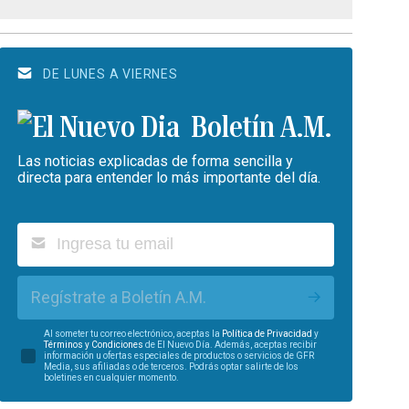
DE LUNES A VIERNES
Boletín A.M.
Las noticias explicadas de forma sencilla y
directa para entender lo más importante del día.
Regístrate a Boletín A.M.
Al someter tu correo electrónico, aceptas la
Política de Privacidad
y
Términos y Condiciones
de El Nuevo Día. Además, aceptas recibir
información u ofertas especiales de productos o servicios de GFR
Media, sus afiliadas o de terceros. Podrás optar salirte de los
boletines en cualquier momento.