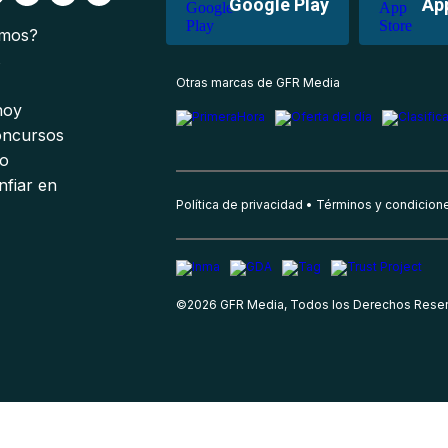
Google Play
Ap
omos?
s
Otras marcas de GFR Media
 hoy
oncursos
io
nfiar en
Política de privacidad
Términos y condicion
©
2026
GFR Media, Todos los Derechos Rese