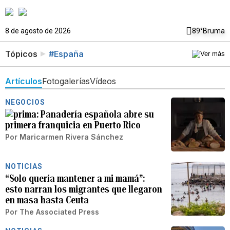
8 de agosto de 2026
89°
Bruma
Tópicos
#España
Artículos
Fotogalerías
Vídeos
NEGOCIOS
Panadería española abre su
primera franquicia en Puerto Rico
Por
Maricarmen Rivera Sánchez
NOTICIAS
“Solo quería mantener a mi mamá”:
esto narran los migrantes que llegaron
en masa hasta Ceuta
Por
The Associated Press