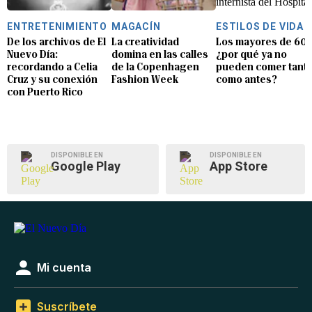
ENTRETENIMIENTO
MAGACÍN
ESTILOS DE VIDA
De los archivos de El
La creatividad
Los mayores de 60:
Nuevo Día:
domina en las calles
¿por qué ya no
recordando a Celia
de la Copenhagen
pueden comer tant
Cruz y su conexión
Fashion Week
como antes?
con Puerto Rico
DISPONIBLE EN
DISPONIBLE EN
Google Play
App Store
Mi cuenta
Suscríbete