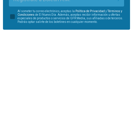
Al someter tu correo electrónico, aceptas la
Política de Privacidad
y
Términos y
Condiciones
de El Nuevo Día. Además, aceptas recibir información u ofertas
especiales de productos o servicios de GFR Media, sus afiliadas o de terceros.
Podrás optar salirte de los boletines en cualquier momento.