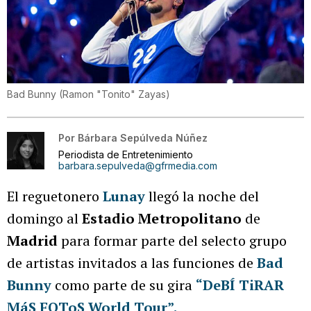
Bad Bunny
(
Ramon "Tonito" Zayas
)
Por
Bárbara Sepúlveda Núñez
Periodista de Entretenimiento
barbara.sepulveda@gfrmedia.com
El reguetonero
Lunay
llegó la noche del
domingo al
Estadio Metropolitano
de
Madrid
para formar parte del selecto grupo
de artistas invitados a las funciones de
Bad
Bunny
como parte de su gira
“DeBÍ TiRAR
MáS FOToS World Tour”.