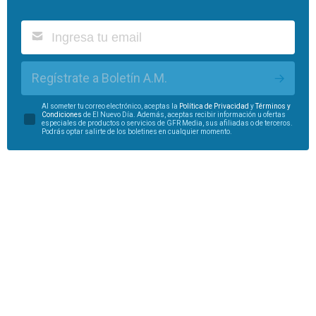
Regístrate a Boletín A.M.
Al someter tu correo electrónico, aceptas la
Política de Privacidad
y
Términos y
Condiciones
de El Nuevo Día. Además, aceptas recibir información u ofertas
especiales de productos o servicios de GFR Media, sus afiliadas o de terceros.
Podrás optar salirte de los boletines en cualquier momento.