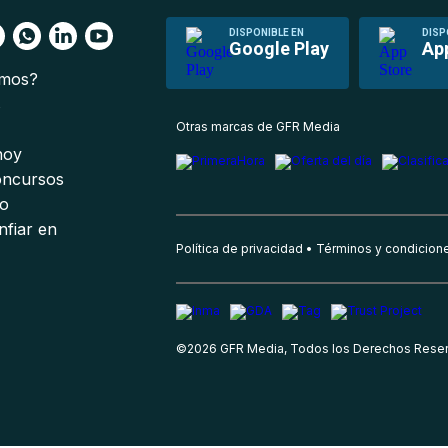
DISPONIBLE EN
DISP
Google Play
Ap
omos?
s
Otras marcas de GFR Media
 hoy
oncursos
io
nfiar en
Política de privacidad
Términos y condicion
©
2026
GFR Media, Todos los Derechos Rese