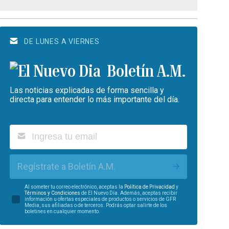
DE LUNES A VIERNES
Boletín A.M.
Las noticias explicadas de forma sencilla y
directa para entender lo más importante del día.
Regístrate a Boletín A.M.
Al someter tu correo electrónico, aceptas la
Política de Privacidad
y
Términos y Condiciones
de El Nuevo Día. Además, aceptas recibir
información u ofertas especiales de productos o servicios de GFR
Media, sus afiliadas o de terceros. Podrás optar salirte de los
boletines en cualquier momento.