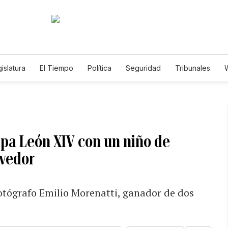
islatura
El Tiempo
Política
Seguridad
Tribunales
W
Caso Gabriela Nicole
apa León XIV con un niño de
ovedor
otógrafo Emilio Morenatti, ganador de dos