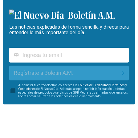
Boletín A.M.
Las noticias explicadas de forma sencilla y directa para
entender lo más importante del día.
Regístrate a Boletín A.M.
Al someter tu correo electrónico, aceptas la
Política de Privacidad
y
Términos y
Condiciones
de El Nuevo Día. Además, aceptas recibir información u ofertas
especiales de productos o servicios de GFR Media, sus afiliadas o de terceros.
Podrás optar salirte de los boletines en cualquier momento.