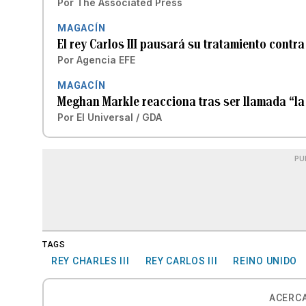
Por
The Associated Press
MAGACÍN
El rey Carlos III pausará su tratamiento contra
Por
Agencia EFE
MAGACÍN
Meghan Markle reacciona tras ser llamada “la 
Por
El Universal / GDA
PU
TAGS
REY CHARLES III
REY CARLOS III
REINO UNIDO
ACERCA