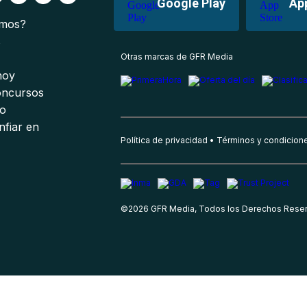
Google Play
Ap
omos?
s
Otras marcas de GFR Media
 hoy
oncursos
io
nfiar en
Política de privacidad
Términos y condicion
©
2026
GFR Media, Todos los Derechos Rese