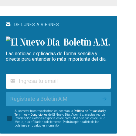
DE LUNES A VIERNES
Boletín A.M.
Las noticias explicadas de forma sencilla y
directa para entender lo más importante del día.
Regístrate a Boletín A.M.
Al someter tu correo electrónico, aceptas la
Política de Privacidad
y
Términos y Condiciones
de El Nuevo Día. Además, aceptas recibir
información u ofertas especiales de productos o servicios de GFR
Media, sus afiliadas o de terceros. Podrás optar salirte de los
boletines en cualquier momento.