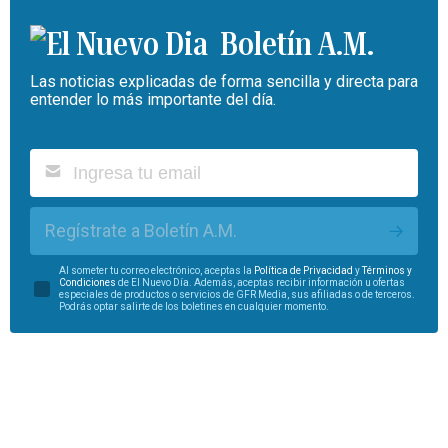
Boletín A.M.
Las noticias explicadas de forma sencilla y directa para
entender lo más importante del día.
Regístrate a Boletín A.M.
Al someter tu correo electrónico, aceptas la
Política de Privacidad
y
Términos y
Condiciones
de El Nuevo Día. Además, aceptas recibir información u ofertas
especiales de productos o servicios de GFR Media, sus afiliadas o de terceros.
Podrás optar salirte de los boletines en cualquier momento.